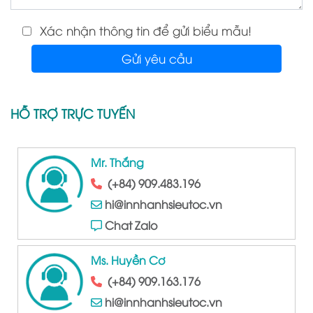
Xác nhận thông tin để gửi biểu mẫu!
HỖ TRỢ TRỰC TUYẾN
Mr. Thắng
(+84) 909.483.196
hi@innhanhsieutoc.vn
Chat Zalo
Ms. Huyền Cơ
(+84) 909.163.176
hi@innhanhsieutoc.vn