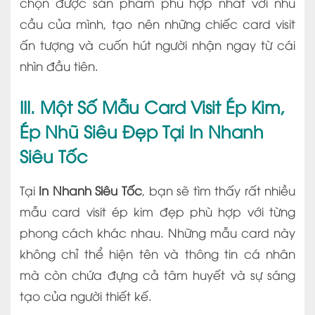
chọn được sản phẩm phù hợp nhất với nhu
cầu của mình, tạo nên những chiếc card visit
ấn tượng và cuốn hút người nhận ngay từ cái
nhìn đầu tiên.
III. Một Số Mẫu Card Visit Ép Kim,
Ép Nhũ Siêu Đẹp Tại In Nhanh
Siêu Tốc
Tại
In Nhanh Siêu Tốc
, bạn sẽ tìm thấy rất nhiều
mẫu card visit ép kim đẹp phù hợp với từng
phong cách khác nhau. Những mẫu card này
không chỉ thể hiện tên và thông tin cá nhân
mà còn chứa đựng cả tâm huyết và sự sáng
tạo của người thiết kế.