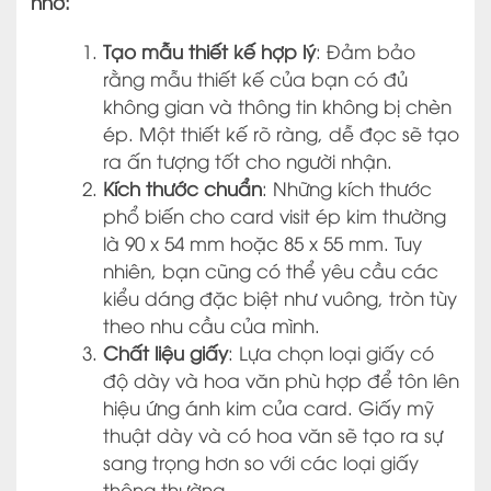
nhớ:
Tạo mẫu thiết kế hợp lý
: Đảm bảo
rằng mẫu thiết kế của bạn có đủ
không gian và thông tin không bị chèn
ép. Một thiết kế rõ ràng, dễ đọc sẽ tạo
ra ấn tượng tốt cho người nhận.
Kích thước chuẩn
: Những kích thước
phổ biến cho card visit ép kim thường
là 90 x 54 mm hoặc 85 x 55 mm. Tuy
nhiên, bạn cũng có thể yêu cầu các
kiểu dáng đặc biệt như vuông, tròn tùy
theo nhu cầu của mình.
Chất liệu giấy
: Lựa chọn loại giấy có
độ dày và hoa văn phù hợp để tôn lên
hiệu ứng ánh kim của card. Giấy mỹ
thuật dày và có hoa văn sẽ tạo ra sự
sang trọng hơn so với các loại giấy
thông thường.