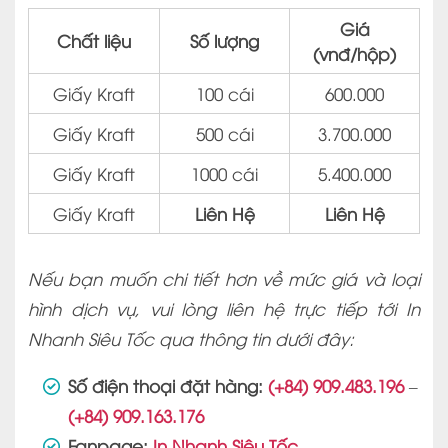
Giá
Chất liệu
Số lượng
(vnđ/hộp)
Giấy Kraft
100 cái
600.000
Giấy Kraft
500 cái
3.700.000
Giấy Kraft
1000 cái
5.400.000
Giấy Kraft
Liên Hệ
Liên Hệ
Nếu bạn muốn chi tiết hơn về mức giá và loại
hình dịch vụ, vui lòng liên hệ trực tiếp tới In
Nhanh Siêu Tốc qua thông tin dưới đây:
Số điện thoại đặt hàng:
(+84) 909.483.196
–
(+84) 909.163.176
Fanpage:
In Nhanh Siêu Tốc