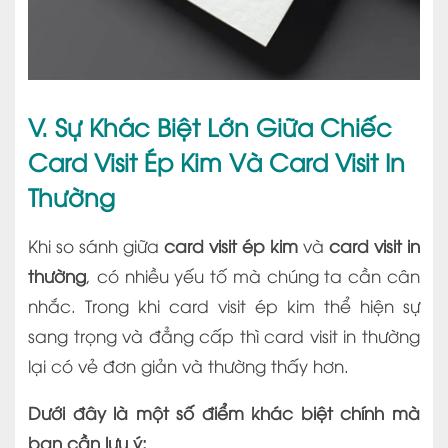
V. Sự Khác Biệt Lớn Giữa Chiếc
Card Visit Ép Kim Và Card Visit In
Thường
Khi so sánh giữa
card visit ép kim
và
card visit in
thường
, có nhiều yếu tố mà chúng ta cần cân
nhắc. Trong khi card visit ép kim thể hiện sự
sang trọng và đẳng cấp thì card visit in thường
lại có vẻ đơn giản và thường thấy hơn.
Dưới đây là một số điểm khác biệt chính mà
bạn cần lưu ý: