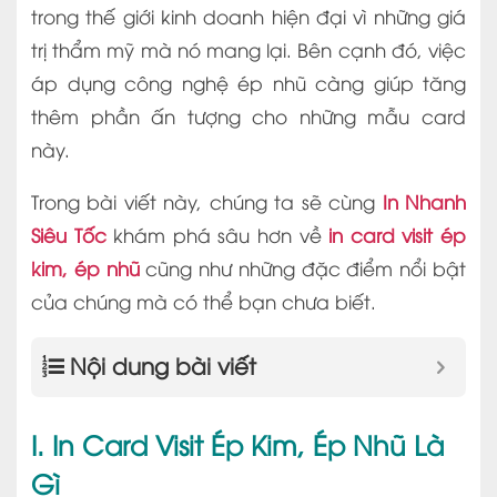
trong thế giới kinh doanh hiện đại vì những giá
trị thẩm mỹ mà nó mang lại. Bên cạnh đó, việc
áp dụng công nghệ ép nhũ càng giúp tăng
thêm phần ấn tượng cho những mẫu card
này.
Trong bài viết này, chúng ta sẽ cùng
In Nhanh
Siêu Tốc
khám phá sâu hơn về
in card visit ép
kim, ép nhũ
cũng như những đặc điểm nổi bật
của chúng mà có thể bạn chưa biết.
Nội dung bài viết
I. In Card Visit Ép Kim, Ép Nhũ Là
Gì