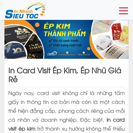
Togg
In Card Visit Ép Kim, Ép Nhũ Giá
Rẻ
Ngày nay, card visit không chỉ là những tấm
giấy in thông tin cơ bản mà còn là một cách
thể hiện đẳng cấp, phong cách riêng của mỗi
cá nhân và doanh nghiệp. Đặc biệt,
in card
visit ép kim
trở thành xu hướng không thể thiếu