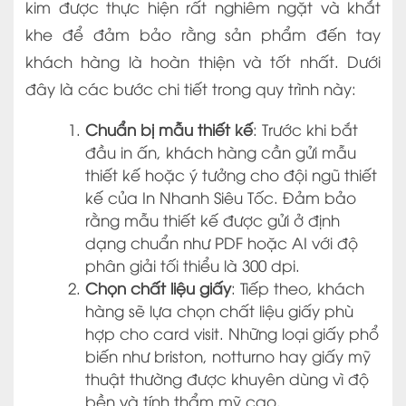
kim được thực hiện rất nghiêm ngặt và khắt
khe để đảm bảo rằng sản phẩm đến tay
khách hàng là hoàn thiện và tốt nhất. Dưới
đây là các bước chi tiết trong quy trình này:
Chuẩn bị mẫu thiết kế
: Trước khi bắt
đầu in ấn, khách hàng cần gửi mẫu
thiết kế hoặc ý tưởng cho đội ngũ thiết
kế của In Nhanh Siêu Tốc. Đảm bảo
rằng mẫu thiết kế được gửi ở định
dạng chuẩn như PDF hoặc AI với độ
phân giải tối thiểu là 300 dpi.
Chọn chất liệu giấy
: Tiếp theo, khách
hàng sẽ lựa chọn chất liệu giấy phù
hợp cho card visit. Những loại giấy phổ
biến như briston, notturno hay giấy mỹ
thuật thường được khuyên dùng vì độ
bền và tính thẩm mỹ cao.