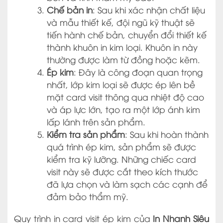
Chế bản in
: Sau khi xác nhận chất liệu
và mẫu thiết kế, đội ngũ kỹ thuật sẽ
tiến hành chế bản, chuyển đổi thiết kế
thành khuôn in kim loại. Khuôn in này
thường được làm từ đồng hoặc kẽm.
Ép kim
: Đây là công đoạn quan trọng
nhất, lớp kim loại sẽ được ép lên bề
mặt card visit thông qua nhiệt độ cao
và áp lực lớn, tạo ra một lớp ánh kim
lấp lánh trên sản phẩm.
Kiểm tra sản phẩm
: Sau khi hoàn thành
quá trình ép kim, sản phẩm sẽ được
kiểm tra kỹ lưỡng. Những chiếc card
visit này sẽ được cắt theo kích thước
đã lựa chọn và làm sạch các cạnh để
đảm bảo thẩm mỹ.
Quy trình in card visit ép kim của
In Nhanh Siêu