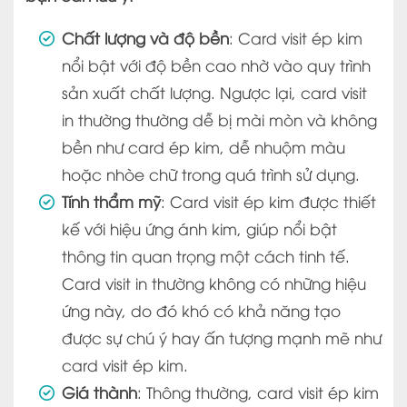
Chất lượng và độ bền
: Card visit ép kim
nổi bật với độ bền cao nhờ vào quy trình
sản xuất chất lượng. Ngược lại, card visit
in thường thường dễ bị mài mòn và không
bền như card ép kim, dễ nhuộm màu
hoặc nhòe chữ trong quá trình sử dụng.
Tính thẩm mỹ
: Card visit ép kim được thiết
kế với hiệu ứng ánh kim, giúp nổi bật
thông tin quan trọng một cách tinh tế.
Card visit in thường không có những hiệu
ứng này, do đó khó có khả năng tạo
được sự chú ý hay ấn tượng mạnh mẽ như
card visit ép kim.
Giá thành
: Thông thường, card visit ép kim