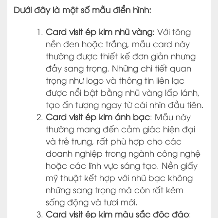
Dưới đây là một số mẫu điển hình:
Card visit ép kim nhũ vàng
: Với tông
nền đen hoặc trắng, mẫu card này
thường được thiết kế đơn giản nhưng
đầy sang trọng. Những chi tiết quan
trọng như logo và thông tin liên lạc
được nổi bật bằng nhũ vàng lấp lánh,
tạo ấn tượng ngay từ cái nhìn đầu tiên.
Card visit ép kim ánh bạc
: Mẫu này
thường mang đến cảm giác hiện đại
và trẻ trung, rất phù hợp cho các
doanh nghiệp trong ngành công nghệ
hoặc các lĩnh vực sáng tạo. Nền giấy
mỹ thuật kết hợp với nhũ bạc không
những sang trọng mà còn rất kèm
sống động và tươi mới.
Card visit ép kim màu sắc độc đáo
: