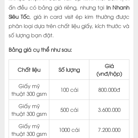
ấn đều có bảng giá riêng, nhưng tại
In Nhanh
Siêu Tốc
, giá in card visit ép kim thường được
phân loại dựa trên chất liệu giấy, kích thước và
số lượng bạn đặt.
Bảng giá cụ thể như sau:
Giá
Chất liệu
Số lượng
(vnđ/hộp)
Giấy mỹ
100 cái
800.000đ
thuật 300 gsm
Giấy mỹ
500 cái
3.600.000
thuật 300 gsm
Giấy mỹ
1000 cái
7.200.000
thuật 300 gsm