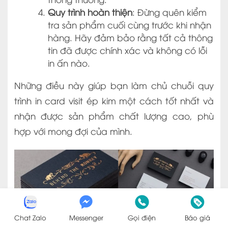
Quy trình hoàn thiện
: Đừng quên kiểm
tra sản phẩm cuối cùng trước khi nhận
hàng. Hãy đảm bảo rằng tất cả thông
tin đã được chính xác và không có lỗi
in ấn nào.
Những điều này giúp bạn làm chủ chuỗi quy
trình in card visit ép kim một cách tốt nhất và
nhận được sản phẩm chất lượng cao, phù
hợp với mong đợi của mình.
Chat Zalo
Messenger
Gọi điện
Báo giá