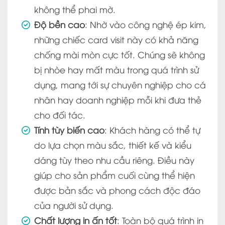
không thể phai mờ.
Độ bền cao
: Nhờ vào công nghệ ép kim,
những chiếc card visit này có khả năng
chống mài mòn cực tốt. Chúng sẽ không
bị nhòe hay mất màu trong quá trình sử
dụng, mang tới sự chuyên nghiệp cho cá
nhân hay doanh nghiệp mỗi khi đưa thẻ
cho đối tác.
Tính tùy biến cao
: Khách hàng có thể tự
do lựa chọn màu sắc, thiết kế và kiểu
dáng tùy theo nhu cầu riêng. Điều này
giúp cho sản phẩm cuối cùng thể hiện
được bản sắc và phong cách độc đáo
của người sử dụng.
Chất lượng in ấn tốt
: Toàn bộ quá trình in