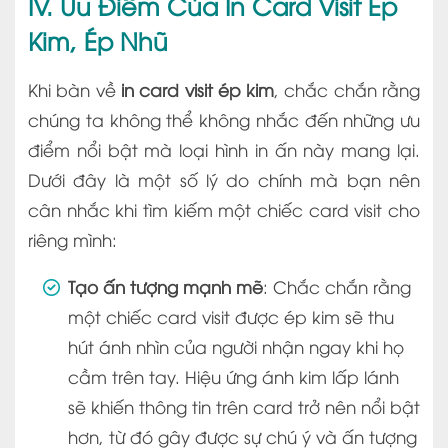
IV. Ưu Điểm Của In Card Visit Ép
Kim, Ép Nhũ
Khi bàn về
in card visit ép kim
, chắc chắn rằng
chúng ta không thể không nhắc đến những ưu
điểm nổi bật mà loại hình in ấn này mang lại.
Dưới đây là một số lý do chính mà bạn nên
cân nhắc khi tìm kiếm một chiếc card visit cho
riêng mình:
Tạo ấn tượng mạnh mẽ
: Chắc chắn rằng
một chiếc card visit được ép kim sẽ thu
hút ánh nhìn của người nhận ngay khi họ
cầm trên tay. Hiệu ứng ánh kim lấp lánh
sẽ khiến thông tin trên card trở nên nổi bật
hơn, từ đó gây được sự chú ý và ấn tượng