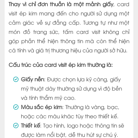
Thay vì chỉ đơn thuần là một mảnh giấy
, card
visit ép kim mang đến cho người sử dụng một
cảm giác về sự đẳng cấp. Tương tự như một
món đồ trang sức, tấm card visit không chỉ
góp phần thể hiện thông tin mà còn thể hiện
cá tính và giá trị thương hiệu của người sở hữu.
Cấu trúc của card visit ép kim thường là:
Giấy nền
: Được chọn lựa kỹ càng, giấy
mỹ thuật dày thường sử dụng vì độ bền
và tính thẩm mỹ cao.
Màu sắc ép kim
: Thường là vàng, bạc,
hoặc các màu khác tùy theo thiết kế.
Thiết kế
: Tạo hình, logo hoặc thông tin sẽ
được làm nổi bật, dễ thu hút sự chú ý.