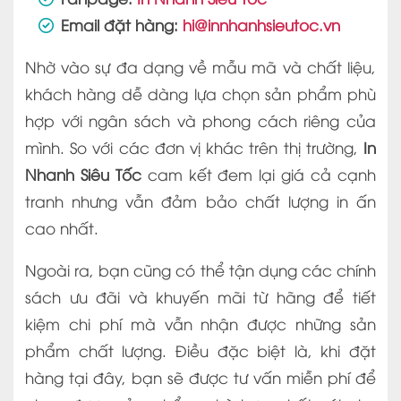
Email đặt hàng:
hi@innhanhsieutoc.vn
Nhờ vào sự đa dạng về mẫu mã và chất liệu,
khách hàng dễ dàng lựa chọn sản phẩm phù
hợp với ngân sách và phong cách riêng của
mình. So với các đơn vị khác trên thị trường,
In
Nhanh Siêu Tốc
cam kết đem lại giá cả cạnh
tranh nhưng vẫn đảm bảo chất lượng in ấn
cao nhất.
Ngoài ra, bạn cũng có thể tận dụng các chính
sách ưu đãi và khuyến mãi từ hãng để tiết
kiệm chi phí mà vẫn nhận được những sản
phẩm chất lượng. Điều đặc biệt là, khi đặt
hàng tại đây, bạn sẽ được tư vấn miễn phí để