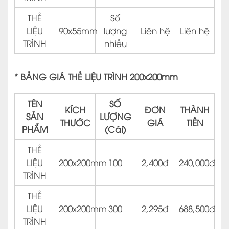
THẺ
Số
LIỆU
90x55mm
lượng
Liên hệ
Liên hệ
TRÌNH
nhiều
* BẢNG GIÁ THẺ LIỆU TRÌNH 200x200mm
TÊN
SỐ
KÍCH
ĐƠN
THÀNH
SẢN
LƯỢNG
THƯỚC
GIÁ
TIỀN
PHẨM
(Cái)
THẺ
LIỆU
200x200mm
100
2,400đ
240,000đ
TRÌNH
THẺ
LIỆU
200x200mm
300
2,295đ
688,500đ
TRÌNH