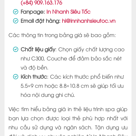
(+84) 909.163.176
Fanpage:
In Nhanh Siêu Tốc
Email đặt hàng:
hi@innhanhsieutoc.vn
Các thông tin trong bảng giá sẽ bao gồm:
Chất liệu giấy
: Chọn giấy chất lượng cao
như C300, Couche để đảm bảo sắc nét
và độ bền.
Kích thước
: Các kích thước phổ biến như
5.5×9 cm hoặc 8.8×10.8 cm sẽ giúp tối ưu
hóa nội dung ghi chú.
Việc tìm hiểu bảng giá in thẻ liệu trình spa giúp
bạn lựa chọn được loại thẻ phù hợp nhất với
nhu cầu sử dụng và ngân sách. Tận dụng ưu