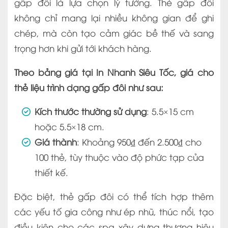
gấp đôi là lựa chọn lý tưởng. Thẻ gấp đôi
không chỉ mang lại nhiều không gian để ghi
chép, mà còn tạo cảm giác bề thế và sang
trọng hơn khi gửi tới khách hàng.
Theo bảng giá tại In Nhanh Siêu Tốc, giá cho
thẻ liệu trình dạng gấp đôi như sau:
Kích thước thường sử dụng
: 5.5×15 cm
hoặc 5.5×18 cm.
Giá thành
: Khoảng 950₫ đến 2.500₫ cho
100 thẻ, tùy thuộc vào độ phức tạp của
thiết kế.
Đặc biệt, thẻ gấp đôi có thể tích hợp thêm
các yếu tố gia công như ép nhũ, thúc nổi, tạo
điều kiện cho các spa xây dựng thương hiệu