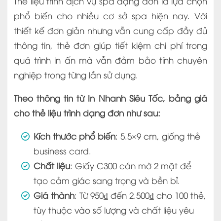
Thẻ liệu trình dịch vụ spa dạng đơn là lựa chọn
phổ biến cho nhiều cơ sở spa hiện nay. Với
thiết kế đơn giản nhưng vẫn cung cấp đầy đủ
thông tin, thẻ đơn giúp tiết kiệm chi phí trong
quá trình in ấn mà vẫn đảm bảo tính chuyên
nghiệp trong từng lần sử dụng.
Theo thông tin từ In Nhanh Siêu Tốc, bảng giá
cho thẻ liệu trình dạng đơn như sau:
Kích thước phổ biến
: 5.5×9 cm, giống thẻ
business card.
Chất liệu
: Giấy C300 cán mờ 2 mặt để
tạo cảm giác sang trọng và bền bỉ.
Giá thành
: Từ 950₫ đến 2.500₫ cho 100 thẻ,
tùy thuộc vào số lượng và chất liệu yêu