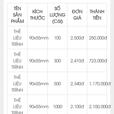
TÊN
SỐ
KÍCH
ĐƠN
THÀNH
SẢN
LƯỢNG
THƯỚC
GIÁ
TIỀN
PHẨM
(Cái)
THẺ
LIỆU
90x55mm
100
2,500đ
250,000đ
TRÌNH
THẺ
LIỆU
90x55mm
300
2,410đ
723,000đ
TRÌNH
THẺ
LIỆU
90x55mm
500
2,340đ
1,170,000đ
TRÌNH
THẺ
LIỆU
90x55mm
1000
2,100đ
2,100,000đ
TRÌNH