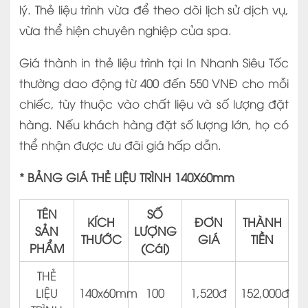
lý. Thẻ liệu trình vừa để theo dõi lịch sử dịch vụ,
vừa thể hiện chuyên nghiệp của spa.
Giá thành in thẻ liệu trình tại In Nhanh Siêu Tốc
thường dao động từ 400 đến 550 VNĐ cho mỗi
chiếc, tùy thuộc vào chất liệu và số lượng đặt
hàng. Nếu khách hàng đặt số lượng lớn, họ có
thể nhận được ưu đãi giá hấp dẫn.
* BẢNG GIÁ THẺ LIỆU TRÌNH 140X60mm
TÊN
SỐ
KÍCH
ĐƠN
THÀNH
SẢN
LƯỢNG
THƯỚC
GIÁ
TIỀN
PHẨM
(Cái)
THẺ
LIỆU
140x60mm
100
1,520đ
152,000đ