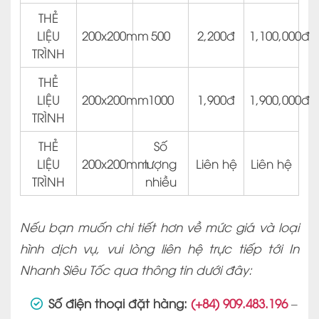
THẺ
LIỆU
200x200mm
500
2,200đ
1,100,000đ
TRÌNH
THẺ
LIỆU
200x200mm
1000
1,900đ
1,900,000đ
TRÌNH
THẺ
Số
LIỆU
200x200mm
lượng
Liên hệ
Liên hệ
TRÌNH
nhiều
Nếu bạn muốn chi tiết hơn về mức giá và loại
hình dịch vụ, vui lòng liên hệ trực tiếp tới In
Nhanh Siêu Tốc qua thông tin dưới đây:
Số điện thoại đặt hàng:
(+84) 909.483.196
–