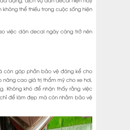
u đa dạng, dịch vụ dán decal hiện nay
 không thể thiếu trong cuộc sống hiện
ao việc dán decal ngày càng trở nên
 mà còn góp phần bảo vệ đáng kể cho
nâng cao giá trị thẩm mỹ cho xe hơi,
ng. Không khó để nhận thấy rằng việc
g chỉ để làm đẹp mà còn nhằm bảo vệ