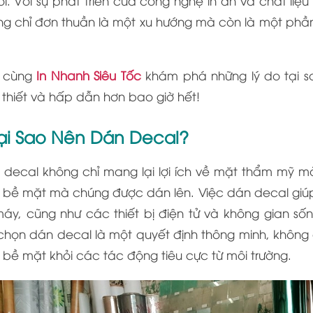
i. Với sự phát triển của công nghệ in ấn và chất liệ
g chỉ đơn thuần là một xu hướng mà còn là một phần
 cùng
In Nhanh Siêu Tốc
khám phá những lý do tại s
thiết và hấp dẫn hơn bao giờ hết!
 Tại Sao Nên Dán Decal?
 decal không chỉ mang lại lợi ích về mặt thẩm mỹ
 bề mặt mà chúng được dán lên. Việc dán decal giúp 
máy, cũng như các thiết bị điện tử và không gian số
 chọn dán decal là một quyết định thông minh, khôn
bề mặt khỏi các tác động tiêu cực từ môi trường.