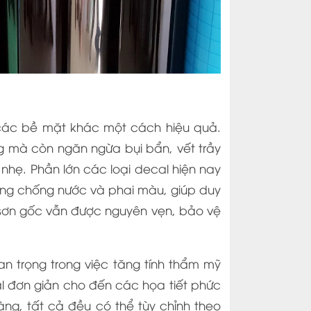
các bề mặt khác một cách hiệu quả.
g mà còn ngăn ngừa bụi bẩn, vết trầy
ẹ. Phần lớn các loại decal hiện nay
năng chống nước và phai màu, giúp duy
t sơn gốc vẫn được nguyên vẹn, bảo vệ
 trọng trong việc tăng tính thẩm mỹ
l đơn giản cho đến các họa tiết phức
g, tất cả đều có thể tùy chỉnh theo