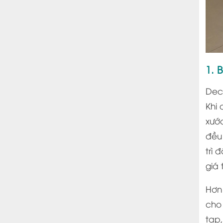
1. 
Dec
Khi
xướ
đều 
trì 
giá 
Hơn
cho
tạp