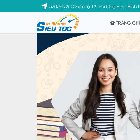
520/62/2C Quốc lộ 13, Phường Hiệp Bình P
TRANG CH