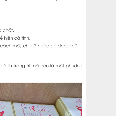
a chất.
 hiện cá tính.
ách mới, chỉ cần bóc bỏ decal cũ
 cách trang trí mà còn là một phương