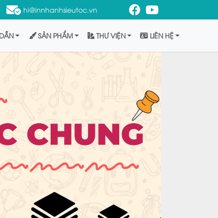
hi@innhanhsieutoc.vn
DẪN
SẢN PHẨM
THƯ VIỆN
LIÊN HỆ