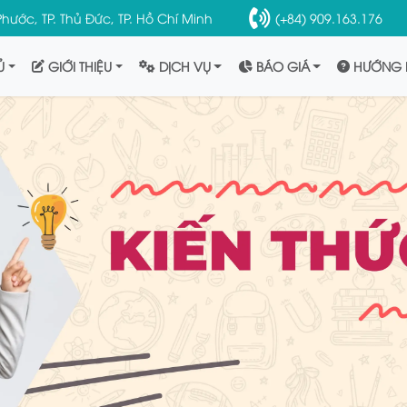
hước, TP. Thủ Đức, TP. Hồ Chí Minh
(+84) 909.163.176
Ủ
GIỚI THIỆU
DỊCH VỤ
BÁO GIÁ
HƯỚNG 