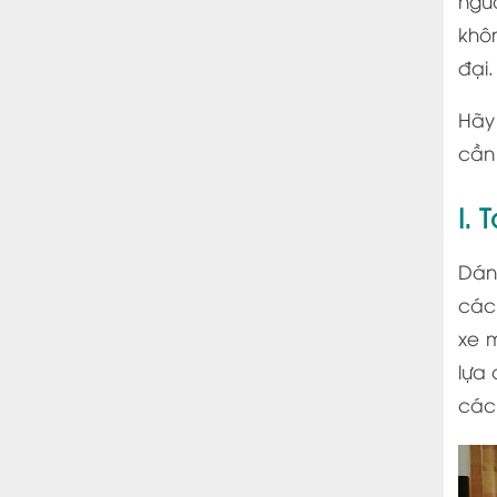
ngườ
khôn
đại.
Hãy
cần 
I.
Dán
các
xe 
lựa
các 