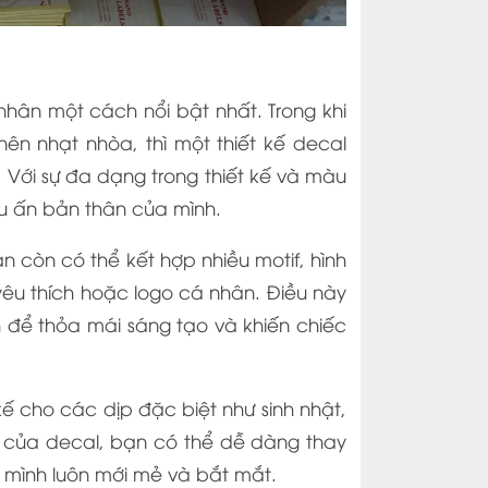
hân một cách nổi bật nhất. Trong khi
ên nhạt nhòa, thì một thiết kế decal
 Với sự đa dạng trong thiết kế và màu
ấu ấn bản thân của mình.
n còn có thể kết hợp nhiều motif, hình
êu thích hoặc logo cá nhân. Điều này
 để thỏa mái sáng tạo và khiến chiếc
ế cho các dịp đặc biệt như sinh nhật,
ạt của decal, bạn có thể dễ dàng thay
ủa mình luôn mới mẻ và bắt mắt.