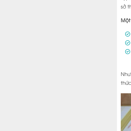
sở t
Một 
Như
thức