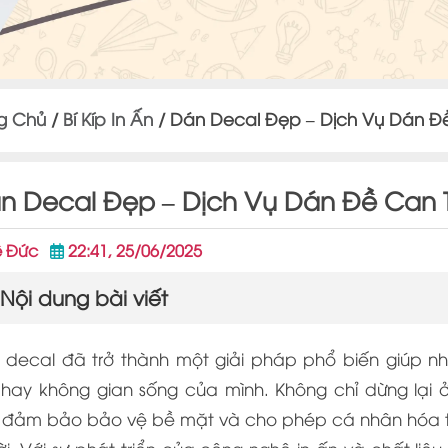
g Chủ
/
Bí Kíp In Ấn
/
Dán Decal Đẹp – Dịch Vụ Dán Đ
n Decal Đẹp – Dịch Vụ Dán Đề Can 
ê Đức
22:41, 25/06/2025
Nội dung bài viết
 decal đã trở thành một giải pháp phổ biến giúp n
n hay không gian sống của mình. Không chỉ dừng lại
 đảm bảo bảo vệ bề mặt và cho phép cá nhân hóa t