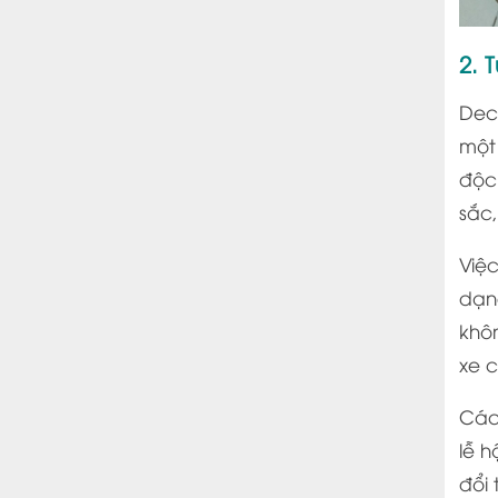
2. 
Dec
một
độc 
sắc,
Việc
dạn
khô
xe c
Các 
lễ h
đổi 