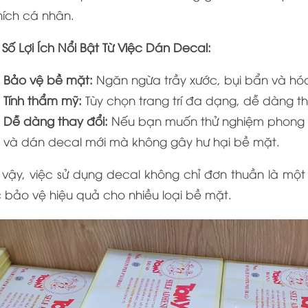
hích cá nhân.
Số Lợi Ích Nổi Bật Từ Việc Dán Decal:
Bảo vệ bề mặt:
Ngăn ngừa trầy xước, bụi bẩn và hó
Tính thẩm mỹ:
Tùy chọn trang trí đa dạng, dễ dàng thể
Dễ dàng thay đổi:
Nếu bạn muốn thử nghiệm phong c
và dán decal mới mà không gây hư hại bề mặt.
 vậy, việc sử dụng decal không chỉ đơn thuần là một
 bảo vệ hiệu quả cho nhiều loại bề mặt.