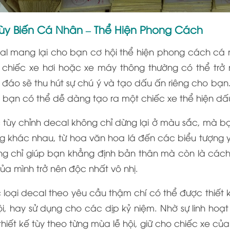
Tùy Biến Cá Nhân – Thể Hiện Phong Cách
al mang lại cho bạn cơ hội thể hiện phong cách cá n
 chiếc xe hơi hoặc xe máy thông thường có thể trở n
đáo sẽ thu hút sự chú ý và tạo dấu ấn riêng cho bạn.
 bạn có thể dễ dàng tạo ra một chiếc xe thể hiện d
 tùy chỉnh decal không chỉ dừng lại ở màu sắc, mà bạ
g khác nhau, từ hoa văn hoa lá đến các biểu tượng y
ng chỉ giúp bạn khẳng định bản thân mà còn là cách
ủa mình trở nên độc nhất vô nhị.
loại decal theo yêu cầu thậm chí có thể được thiết k
ội, hay sử dụng cho các dịp kỷ niệm. Nhờ sự linh ho
thiết kế tùy theo từng mùa lễ hội, giữ cho chiếc xe c