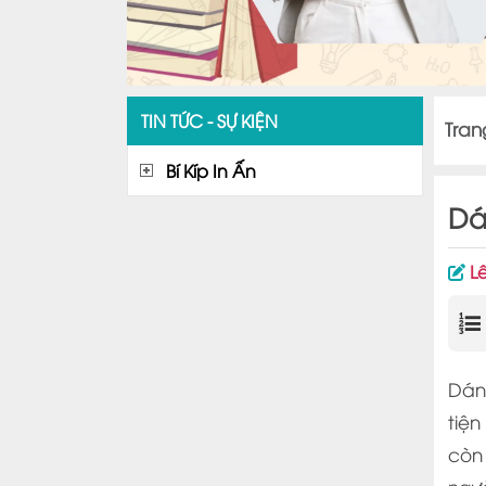
TIN TỨC - SỰ KIỆN
Tran
Bí Kíp In Ấn
Dá
L
Dán
tiệ
còn