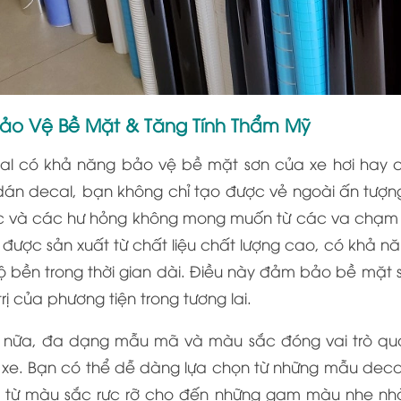
Bảo Vệ Bề Mặt & Tăng Tính Thẩm Mỹ
al có khả năng bảo vệ bề mặt sơn của xe hơi hay 
 dán decal, bạn không chỉ tạo được vẻ ngoài ấn tượn
c và các hư hỏng không mong muốn từ các va chạm nh
được sản xuất từ chất liệu chất lượng cao, có khả 
độ bền trong thời gian dài. Điều này đảm bảo bề mặ
trị của phương tiện trong tương lai.
 nữa, đa dạng mẫu mã và màu sắc đóng vai trò quan
 xe. Bạn có thể dễ dàng lựa chọn từ những mẫu deca
, từ màu sắc rực rỡ cho đến những gam màu nhẹ nhàn