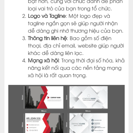
bật hơn, cùng với chức danh để phân
loại vai trò của bạn trong tổ chức.
Logo và Tagline
: Một logo đẹp và
tagline ngắn gọn sẽ giúp người nhận
dễ dàng ghi nhớ thương hiệu của bạn.
Thông tin liên hệ
: Bao gồm số điện
thoại, địa chỉ email, website giúp người
khác dễ dàng liên lạc.
Mạng xã hội
: Trong thời đại số hóa, khả
năng kết nối qua các nền tảng mạng
xã hội là rất quan trọng.