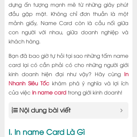
dựng ấn tượng mạnh mẽ từ những giây phút
đầu gặp mặt. Không chỉ đơn thuần là một
mảnh giấy, Name Card còn là cầu nối giữa
con người với nhau, giữa doanh nghiệp và
khách hàng.
Bạn đã bao giờ tự hỏi tại sao những tấm name
card lại có cần phải có cho những người giới
kinh doanh hiện đại như vậy? Hãy cùng
In
Nhanh Siêu Tốc
khám phá ý nghĩa và lợi ích
của việc
in name card
trong giới kinh doanh!
Nội dung bài viết
I. In name Card Là Gì