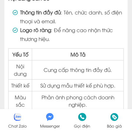
Thông tin đầy đủ
: Tên, chức danh, số điện
thoại và email.
Logo rõ ràng
: Để nâng cao nhận thức
thương hiệu.
Yếu Tố
Mô Tả
Nội
Cung cấp thông tin đầy đủ.
dung
Thiết kế
Sử dụng mẫu thiết kế phù hợp.
Màu
Phản ánh phong cách doanh
sắc
nghiệp.
1. Nội Dung
Chat Zalo
Messenger
Gọi điện
Báo giá