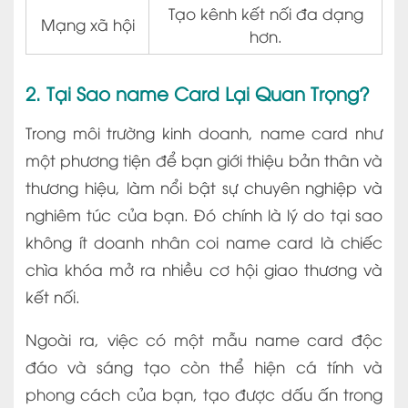
Tạo kênh kết nối đa dạng
Mạng xã hội
hơn.
2. Tại Sao name Card Lại Quan Trọng?
Trong môi trường kinh doanh, name card như
một phương tiện để bạn giới thiệu bản thân và
thương hiệu, làm nổi bật sự chuyên nghiệp và
nghiêm túc của bạn. Đó chính là lý do tại sao
không ít doanh nhân coi name card là chiếc
chìa khóa mở ra nhiều cơ hội giao thương và
kết nối.
Ngoài ra, việc có một mẫu name card độc
đáo và sáng tạo còn thể hiện cá tính và
phong cách của bạn, tạo được dấu ấn trong