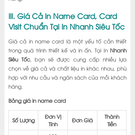
III. Giá Cả In Name Card, Card
Visit Chuẩn Tại In Nhanh Siêu Tốc
Giá cả in name card là một yếu tố cần thiết
trong quá trình thiết kế và in ấn. Tại In
Nhanh
Siêu Tốc
, bạn sẽ được cung cấp nhiều lựa
chọn về giá cả và chất liệu in khác nhau, phù
hợp với nhu cầu và ngân sách của mỗi khách
hàng.
Bảng giá in name card
Đơn Vị
Thành
Số Lượng
Đơn Giá
Tính
Tiền