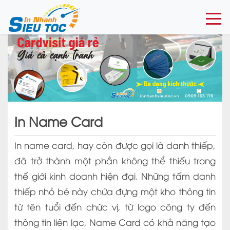
Togg
In Name Card
In name card, hay còn được gọi là danh thiếp,
đã trở thành một phần không thể thiếu trong
thế giới kinh doanh hiện đại. Những tấm danh
thiếp nhỏ bé này chứa đựng một kho thông tin
từ tên tuổi đến chức vị, từ logo công ty đến
thông tin liên lạc, Name Card có khả năng tạo