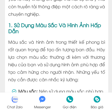
còn truyền tải thông điệp một cách rõ ràng và
chuyên nghiệp.
1. Sử Dụng Màu Sắc Và Hình Ảnh Hấp
Dẫn
Màu sắc và hình ảnh trong thiết kế phong bì
rất quan trọng để tạo ấn tượng ban đầu. Hãy
lựa chọn màu sắc thường đi kèm với thương
hiệu của bạn và sử dụng hình ảnh phù hợp để
tạo cảm hứng cho người nhận. Những yếu tố
này cần được cân nhắc kỹ lưỡng:
Màu sắc:
Nên sử dụng màu sắc phù hợp
với thương hiệu, tranh thủ ánh nhìn của
người khác mà không làm cho họ cảm
Chat Zalo
Messenger
Gọi điện
Báo giá