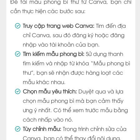
Để tải mẫu phong bì thư từ Canva, bạn chỉ
cần thực hiện các bước sau:
Truy cập trang web Canva:
Tìm đến địa
chỉ Canva, sau đó đăng ký hoặc đăng
nhập vào tài khoản của bạn.
Tìm kiếm mẫu phong bì:
Sử dụng thanh
tìm kiếm và nhập từ khóa “Mẫu phong bì
thư”, bạn sẽ nhận được hàng loạt các
mẫu khác nhau.
Chọn mẫu yêu thích:
Duyệt qua và lựa
chọn mẫu phong bì mà bạn cảm thấy
ưng ý nhất. Có thể xem trước mẫu bằng
cách nhấp vào nó.
Tùy chỉnh mẫu:
Trong trình chỉnh sửa của
Canva, bạn có thể thay đổi nội dung,