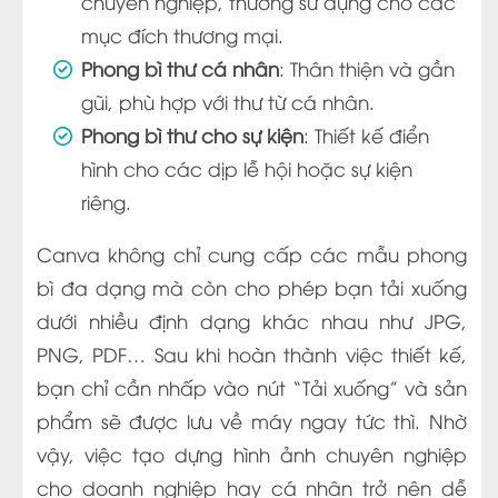
chuyên nghiệp, thường sử dụng cho các
mục đích thương mại.
Phong bì thư cá nhân
: Thân thiện và gần
gũi, phù hợp với thư từ cá nhân.
Phong bì thư cho sự kiện
: Thiết kế điển
hình cho các dịp lễ hội hoặc sự kiện
riêng.
Canva không chỉ cung cấp các mẫu phong
bì đa dạng mà còn cho phép bạn tải xuống
dưới nhiều định dạng khác nhau như JPG,
PNG, PDF… Sau khi hoàn thành việc thiết kế,
bạn chỉ cần nhấp vào nút “Tải xuống” và sản
phẩm sẽ được lưu về máy ngay tức thì. Nhờ
vậy, việc tạo dựng hình ảnh chuyên nghiệp
cho doanh nghiệp hay cá nhân trở nên dễ