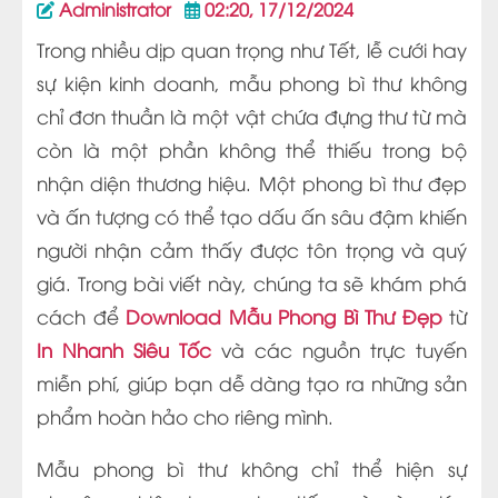
Administrator
02:20, 17/12/2024
Trong nhiều dịp quan trọng như Tết, lễ cưới hay
sự kiện kinh doanh, mẫu phong bì thư không
chỉ đơn thuần là một vật chứa đựng thư từ mà
còn là một phần không thể thiếu trong bộ
nhận diện thương hiệu. Một phong bì thư đẹp
và ấn tượng có thể tạo dấu ấn sâu đậm khiến
người nhận cảm thấy được tôn trọng và quý
giá. Trong bài viết này, chúng ta sẽ khám phá
cách để
Download Mẫu Phong Bì Thư Đẹp
từ
In Nhanh Siêu Tốc
và các nguồn trực tuyến
miễn phí, giúp bạn dễ dàng tạo ra những sản
phẩm hoàn hảo cho riêng mình.
Mẫu phong bì thư không chỉ thể hiện sự