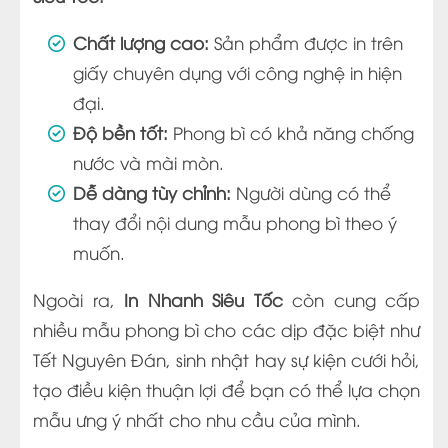
Chất lượng cao:
Sản phẩm được in trên
giấy chuyên dụng với công nghệ in hiện
đại.
Độ bền tốt:
Phong bì có khả năng chống
nước và mài mòn.
Dễ dàng tùy chỉnh:
Người dùng có thể
thay đổi nội dung mẫu phong bì theo ý
muốn.
Ngoài ra,
In Nhanh Siêu Tốc
còn cung cấp
nhiều mẫu phong bì cho các dịp đặc biệt như
Tết Nguyên Đán, sinh nhật hay sự kiện cưới hỏi,
tạo điều kiện thuận lợi để bạn có thể lựa chọn
mẫu ưng ý nhất cho nhu cầu của mình.