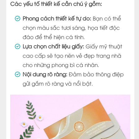
Các yếu tố thiết kế cần chú ý gồm:
Phong cách thiết kế tự do:
Bạn có thể
chọn màu sắc tươi sáng, họa tiết độc
đáo để thể hiện cá tính.
Lựa chọn chất liệu giấy:
Giấy mỹ thuật
cao cấp sẽ tạo nên vẻ đẹp trang nhã
cho những phong bì cá nhân.
Nội dung rõ ràng:
Đảm bảo thông điệp
gửi gắm rõ ràng và nổi bật.