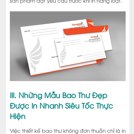
sản phẩm đạt yêu cầu trước khi in hàng loạt.
III. Những Mẫu Bao Thư Đẹp
Được In Nhanh Siêu Tốc Thực
Hiện
Việc thiết kế bao thư không đơn thuần chỉ là in