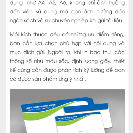
dụng, như A4, A5, A6, không chỉ ảnh hưởng
đến việc sử dụng mà còn ảnh hưởng đến
ngân sách và sự chuyên nghiệp khi gửi tài liệu.
Mỗi kích thước đều có những ưu điểm riêng,
bạn cần lựa chọn phù hợp với nội dung và
mục đích gửi. Ngoài ra, khi in bao thư, các
thông số như màu sắc, định lượng giấy, thiết
kế cũng cần được phân tích kỹ lưỡng để bạn
có được sản phẩm ưng ý nhất.