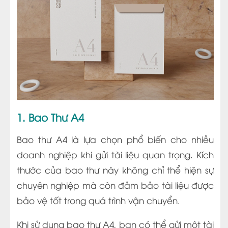
1. Bao Thư A4
Bao thư A4 là lựa chọn phổ biến cho nhiều
doanh nghiệp khi gửi tài liệu quan trọng. Kích
thước của bao thư này không chỉ thể hiện sự
chuyên nghiệp mà còn đảm bảo tài liệu được
bảo vệ tốt trong quá trình vận chuyển.
Khi sử dụng bao thư A4, bạn có thể gửi một tài