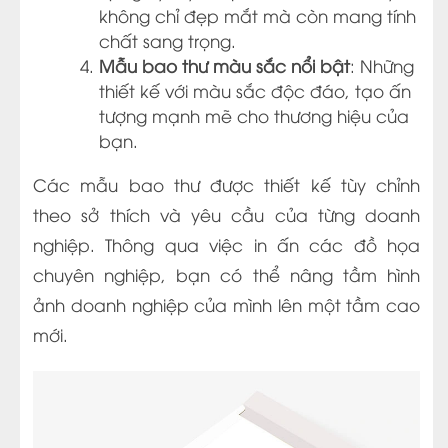
không chỉ đẹp mắt mà còn mang tính
chất sang trọng.
Mẫu bao thư màu sắc nổi bật
: Những
thiết kế với màu sắc độc đáo, tạo ấn
tượng mạnh mẽ cho thương hiệu của
bạn.
Các mẫu bao thư được thiết kế tùy chỉnh
theo sở thích và yêu cầu của từng doanh
nghiệp. Thông qua việc in ấn các đồ họa
chuyên nghiệp, bạn có thể nâng tầm hình
ảnh doanh nghiệp của mình lên một tầm cao
mới.