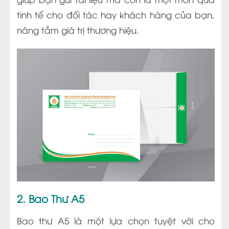
tinh tế cho đối tác hay khách hàng của bạn,
nâng tầm giá trị thương hiệu.
2. Bao Thư A5
Bao thư A5 là một lựa chọn tuyệt vời cho