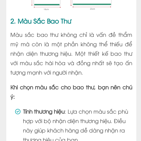
2. Màu Sắc Bao Thư
Màu sắc bao thư không chỉ là vấn đề thẩm
mỹ mà còn là một phần không thể thiếu để
nhận diện thương hiệu. Một thiết kế bao thư
với màu sắc hài hòa và đồng nhất sẽ tạo ấn
tượng mạnh với người nhận.
Khi chọn màu sắc cho bao thư, bạn nên chú
ý:
Tính thương hiệu
: Lựa chọn màu sắc phù
hợp với bộ nhận diện thương hiệu. Điều
này giúp khách hàng dễ dàng nhận ra
thương hiệu của bạn.