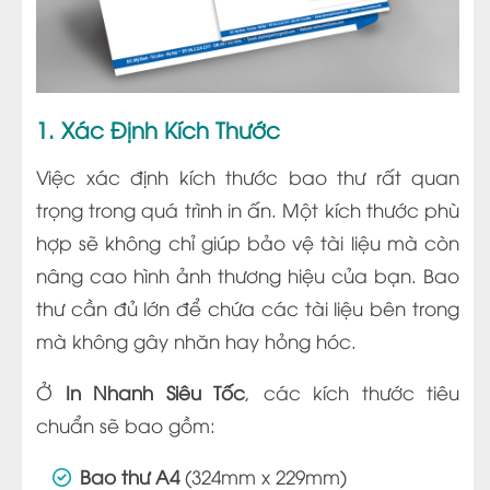
1. Xác Định Kích Thước
Việc xác định kích thước bao thư rất quan
trọng trong quá trình in ấn. Một kích thước phù
hợp sẽ không chỉ giúp bảo vệ tài liệu mà còn
nâng cao hình ảnh thương hiệu của bạn. Bao
thư cần đủ lớn để chứa các tài liệu bên trong
mà không gây nhăn hay hỏng hóc.
Ở
In Nhanh Siêu Tốc
, các kích thước tiêu
chuẩn sẽ bao gồm:
Bao thư A4
(324mm x 229mm)