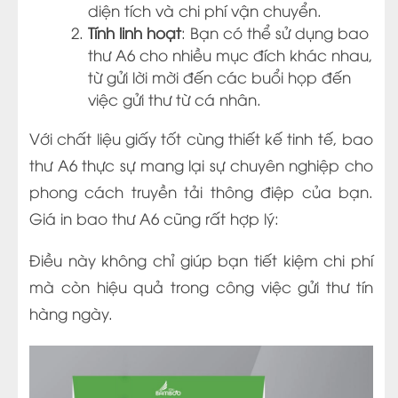
diện tích và chi phí vận chuyển.
Tính linh hoạt
: Bạn có thể sử dụng bao
thư A6 cho nhiều mục đích khác nhau,
từ gửi lời mời đến các buổi họp đến
việc gửi thư từ cá nhân.
Với chất liệu giấy tốt cùng thiết kế tinh tế, bao
thư A6 thực sự mang lại sự chuyên nghiệp cho
phong cách truyền tải thông điệp của bạn.
Giá in bao thư A6 cũng rất hợp lý:
Điều này không chỉ giúp bạn tiết kiệm chi phí
mà còn hiệu quả trong công việc gửi thư tín
hàng ngày.