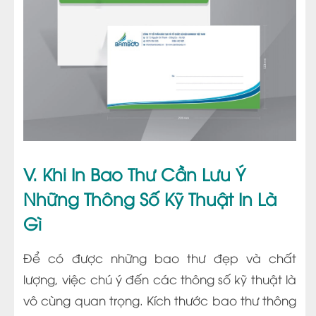
V. Khi In Bao Thư Cần Lưu Ý
Những Thông Số Kỹ Thuật In Là
Gì
Để có được những bao thư đẹp và chất
lượng, việc chú ý đến các thông số kỹ thuật là
vô cùng quan trọng. Kích thước bao thư thông