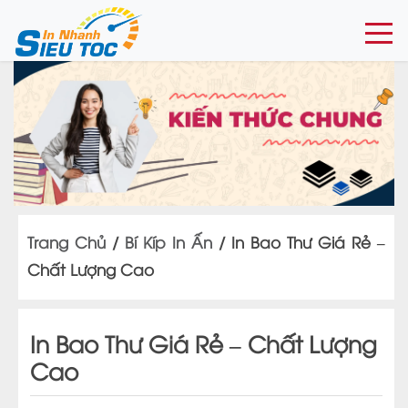
Togg
Trang Chủ
/
Bí Kíp In Ấn
/
In Bao Thư Giá Rẻ –
Chất Lượng Cao
In Bao Thư Giá Rẻ – Chất Lượng
Cao