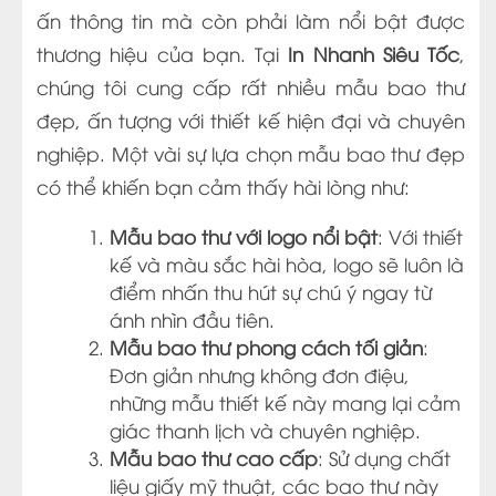
ấn thông tin mà còn phải làm nổi bật được
thương hiệu của bạn. Tại
In Nhanh Siêu Tốc
,
chúng tôi cung cấp rất nhiều mẫu bao thư
đẹp, ấn tượng với thiết kế hiện đại và chuyên
nghiệp. Một vài sự lựa chọn mẫu bao thư đẹp
có thể khiến bạn cảm thấy hài lòng như:
Mẫu bao thư với logo nổi bật
: Với thiết
kế và màu sắc hài hòa, logo sẽ luôn là
điểm nhấn thu hút sự chú ý ngay từ
ánh nhìn đầu tiên.
Mẫu bao thư phong cách tối giản
:
Đơn giản nhưng không đơn điệu,
những mẫu thiết kế này mang lại cảm
giác thanh lịch và chuyên nghiệp.
Mẫu bao thư cao cấp
: Sử dụng chất
liệu giấy mỹ thuật, các bao thư này