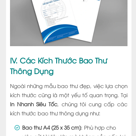
IV. Các Kích Thước Bao Thư
Thông Dụng
Ngoài những mẫu bao thư đẹp, việc lựa chọn
kích thước cũng là một yếu tố quan trọng. Tại
In Nhanh Siêu Tốc
, chúng tôi cung cấp các
kích thước bao thư thông dụng như:
Bao thư A4 (25 x 35 cm)
: Phù hợp cho